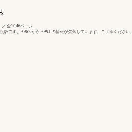
表
月
／
全1046ページ
版です。P.982 から P.991 の情報が欠落しています。ご了承ください