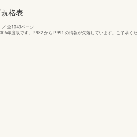
ログ規格表
月
／
全1043ページ
06年度版です。P.982 から P.991 の情報が欠落しています。ご了承く