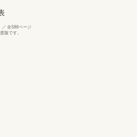
表
月
／
全588ページ
年度版です。