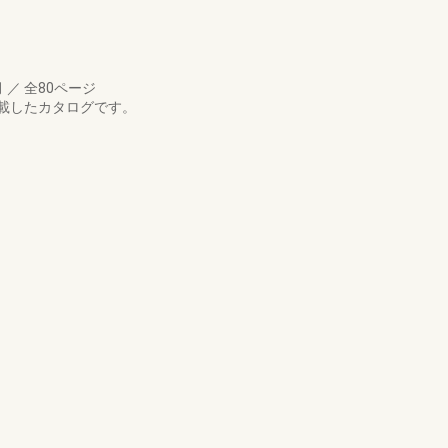
月
／
全80ページ
載したカタログです。