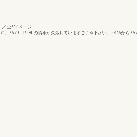
月
／
全610ページ
P.579、P.580の情報が欠落していますご了承下さい。P.445からP.