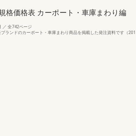
規格価格表 カーポート・車庫まわり編
月
／
全742ページ
新日軽ブランドのカーポート・車庫まわり商品を掲載した発注資料です（20