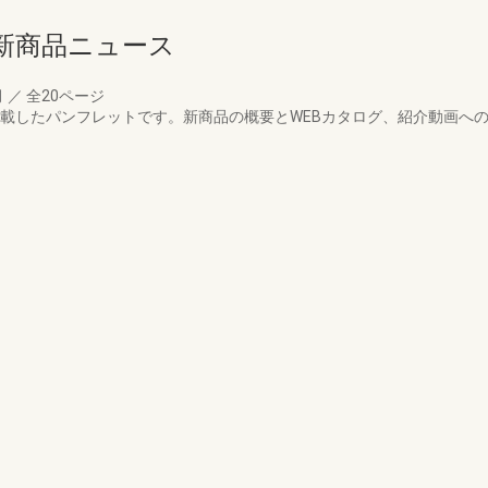
新商品ニュース
月
／
全20ページ
掲載したパンフレットです。新商品の概要とWEBカタログ、紹介動画へ