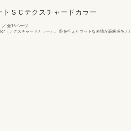
ートＳＣテクスチャードカラー
月
／
全16ページ
ed Color（テクスチャードカラー）。 艶を抑えたマットな表情が高級感