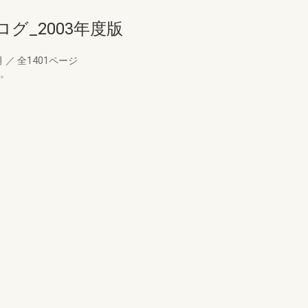
グ_2003年度版
月
／
全1401ページ
す。