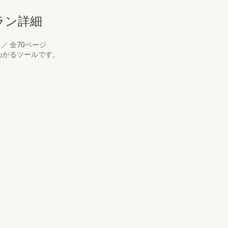
ラン詳細
月
／
全70ページ
わかるツールです。