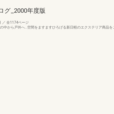
グ_2000年度版
月
／
全1174ページ
。家の中から戸外へ…空間をますますひろげる新日軽のエクステリア商品を