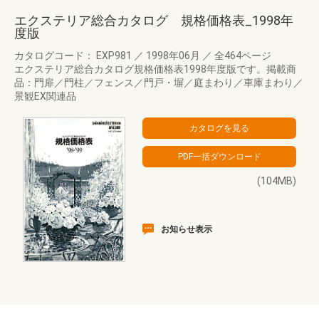
エクステリア総合カタログ 規格価格表_1998年
度版
カタログコード： EXP981
／
1998年06月
／
全464ページ
エクステリア総合カタログ規格価格表1998年度版です。掲載商
品：門扉／門柱／フェンス／門戸・塀／庭まわり／車庫まわり／
景観EX関連品
(104MB)
お知らせ表示