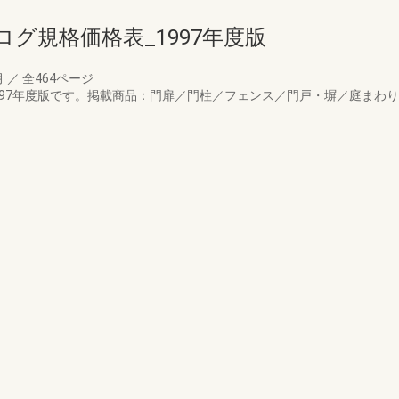
グ規格価格表_1997年度版
月
／
全464ページ
97年度版です。掲載商品：門扉／門柱／フェンス／門戸・塀／庭まわり