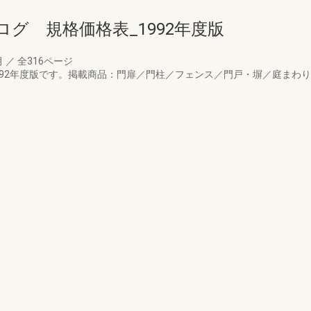
グ 規格価格表_1992年度版
月
／
全316ページ
992年度版です。掲載商品：門扉／門柱／フェンス／門戸・塀／庭まわ