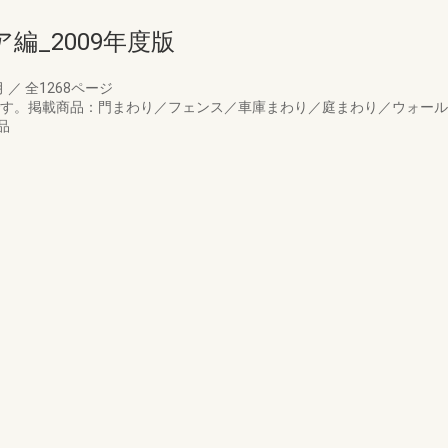
編_2009年度版
月
／
全1268ページ
版です。掲載商品：門まわり／フェンス／車庫まわり／庭まわり／ウォー
品