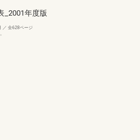
_2001年度版
月
／
全628ページ
す。