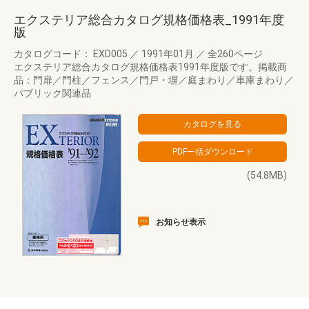
エクステリア総合カタログ規格価格表_1991年度
版
カタログコード： EXD005
／
1991年01月
／
全260ページ
エクステリア総合カタログ規格価格表1991年度版です。掲載商
品：門扉／門柱／フェンス／門戸・塀／庭まわり／車庫まわり／
パブリック関連品
(54.8MB)
お知らせ表示