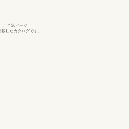
月
／
全56ページ
を掲載したカタログです。