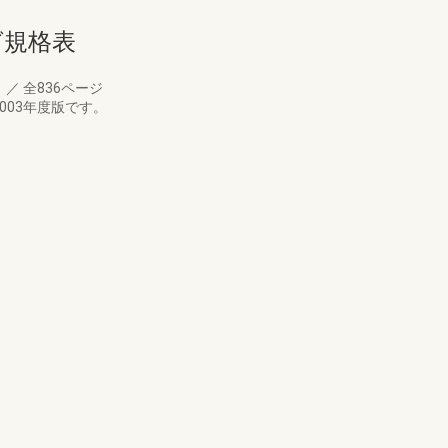
ログ規格表
月
／
全836ページ
003年度版です。