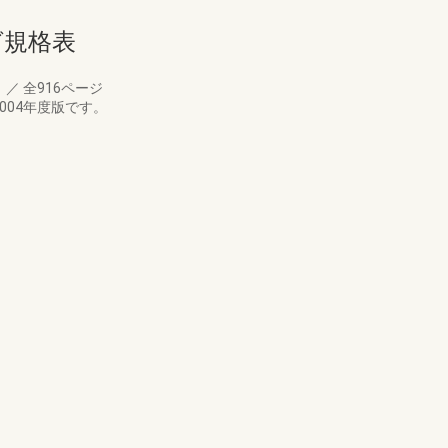
ログ規格表
月
／
全916ページ
004年度版です。