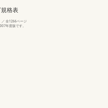
ログ規格表
月
／
全1266ページ
007年度版です。