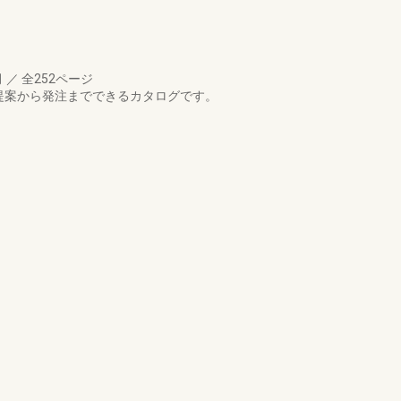
月
／
全252ページ
提案から発注までできるカタログです。