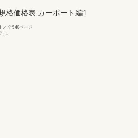
規格価格表 カーポート編1
月
／
全540ページ
です。