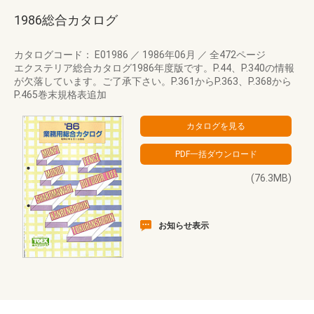
1986総合カタログ
カタログコード： E01986
／
1986年06月
／
全472ページ
エクステリア総合カタログ1986年度版です。P.44、P.340の情報
が欠落しています。ご了承下さい。P.361からP.363、P.368から
P.465巻末規格表追加
(76.3MB)
お知らせ表示