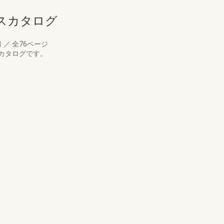
スカタログ
月
／
全76ページ
カタログです。