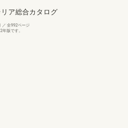
クステリア総合カタログ
月
／
全992ページ
12年版です。