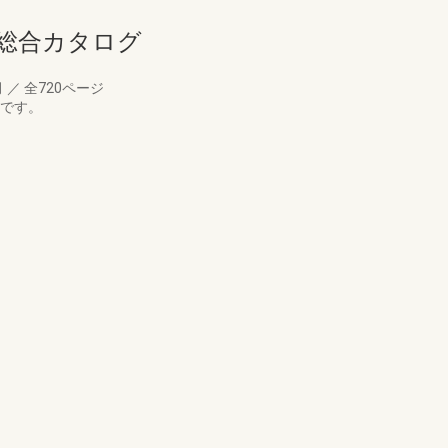
ア総合カタログ
月
／
全720ページ
版です。