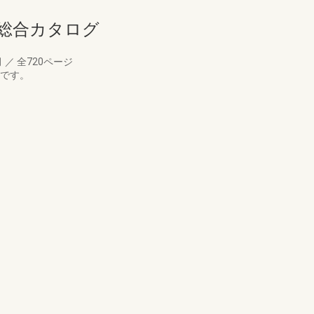
ア総合カタログ
月
／
全720ページ
版です。