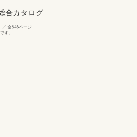
ア総合カタログ
月
／
全546ページ
版です。