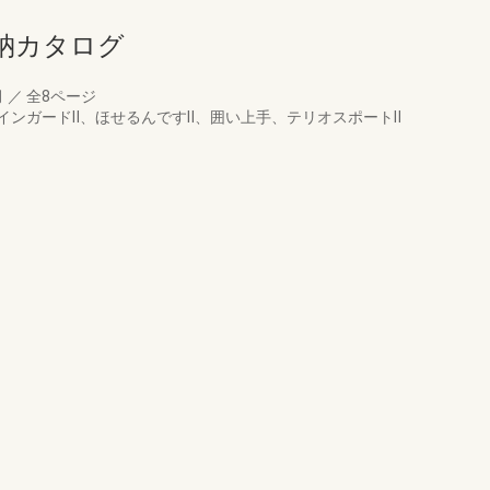
納カタログ
月
／
全8ページ
インガードⅡ、ほせるんですⅡ、囲い上手、テリオスポートⅡ