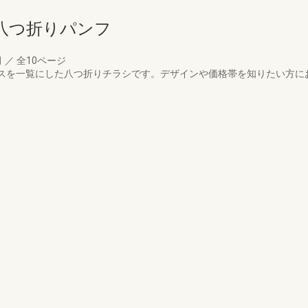
八つ折りパンフ
月
／
全10ページ
のフェンスを一覧にした八つ折りチラシです。デザインや価格帯を知りたい方