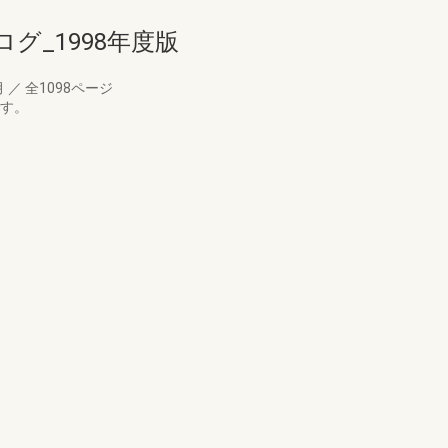
グ_1998年度版
月
／
全1098ページ
です。