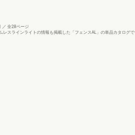
月
／
全28ページ
シームレスラインライトの情報も掲載した「フェンスAL」の単品カタログ