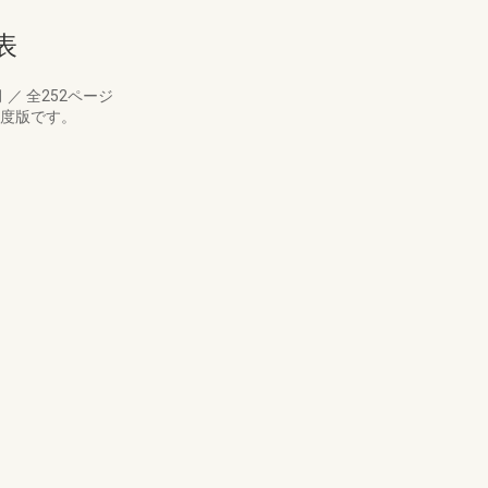
表
月
／
全252ページ
年度版です。