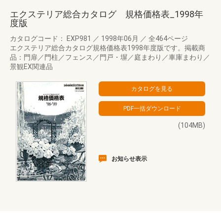
エクステリア総合カタログ 規格価格表_1998年
度版
カタログコード： EXP981
／
1998年06月
／
全464ページ
エクステリア総合カタログ規格価格表1998年度版です。掲載商
品：門扉／門柱／フェンス／門戸・塀／庭まわり／車庫まわり／
景観EX関連品
(104MB)
お知らせ表示