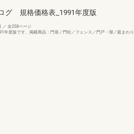
グ 規格価格表_1991年度版
月
／
全258ページ
991年度版です。掲載商品：門扉／門柱／フェンス／門戸・塀／庭まわ