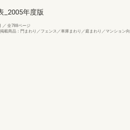
_2005年度版
月
／
全788ページ
す。掲載商品：門まわり／フェンス／車庫まわり／庭まわり／マンション