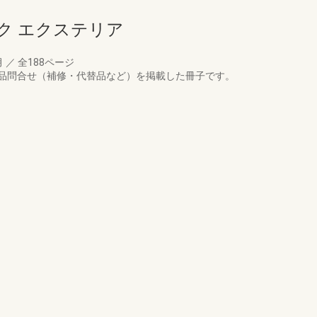
ク エクステリア
月
／
全188ページ
品問合せ（補修・代替品など）を掲載した冊子です。