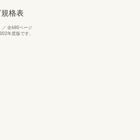
ログ規格表
月
／
全680ページ
002年度版です。