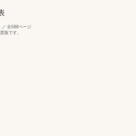
表
月
／
全588ページ
年度版です。