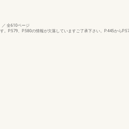
月
／
全610ページ
P.579、P.580の情報が欠落していますご了承下さい。P.445からP.