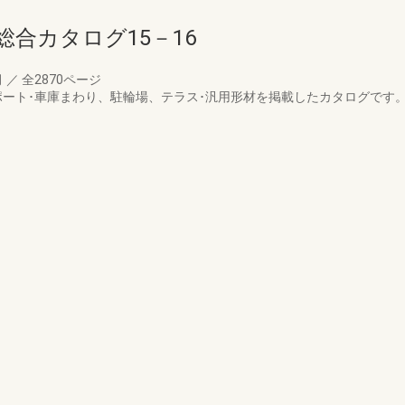
合カタログ15－16
月
／
全2870ページ
ポート･車庫まわり、駐輪場、テラス･汎用形材を掲載したカタログです