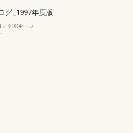
グ_1997年度版
月
／
全1064ページ
す。