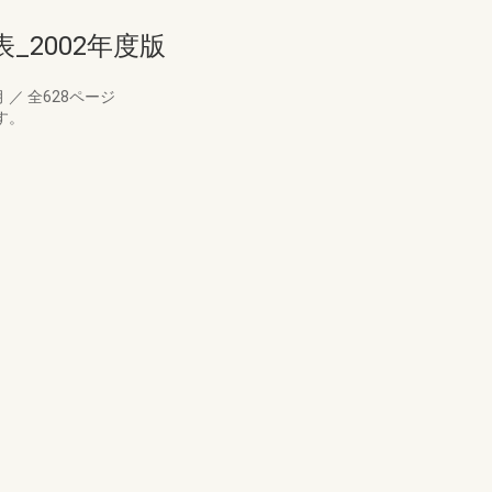
_2002年度版
月
／
全628ページ
す。