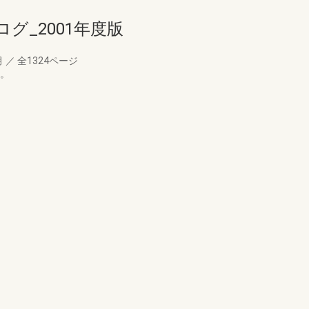
グ_2001年度版
月
／
全1324ページ
す。