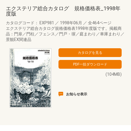
エクステリア総合カタログ 規格価格表_1998年
度版
カタログコード： EXP981
／
1998年06月
／
全464ページ
エクステリア総合カタログ規格価格表1998年度版です。掲載商
品：門扉／門柱／フェンス／門戸・塀／庭まわり／車庫まわり／
景観EX関連品
(104MB)
お知らせ表示