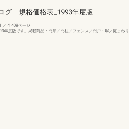
グ 規格価格表_1993年度版
月
／
全408ページ
993年度版です。掲載商品：門扉／門柱／フェンス／門戸・塀／庭まわ