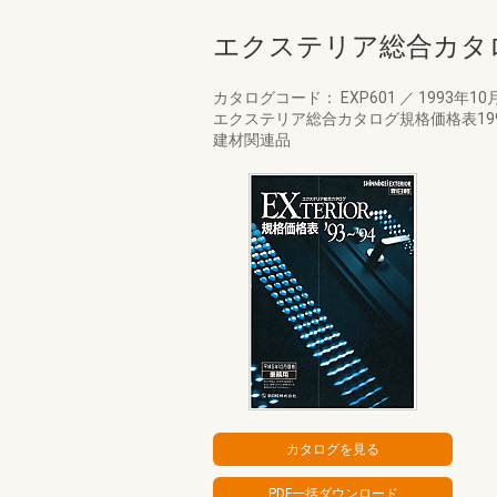
エクステリア総合カタロ
カタログコード： EXP601
／
1993年10
エクステリア総合カタログ規格価格表1
建材関連品