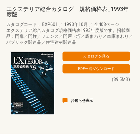
エクステリア総合カタログ 規格価格表_1993年
度版
カタログコード： EXP601
／
1993年10月
／
全408ページ
エクステリア総合カタログ規格価格表1993年度版です。掲載商
品：門扉／門柱／フェンス／門戸・塀／庭まわり／車庫まわり／
パブリック関連品／住宅建材関連品
(89.5MB)
お知らせ表示