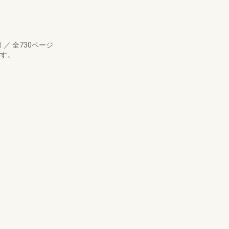
月
／
全730ページ
です。