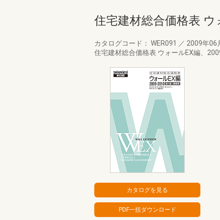
住宅建材総合価格表 ウォ
カタログコード： WER091
／
2009年0
住宅建材総合価格表 ウォールEX編、20